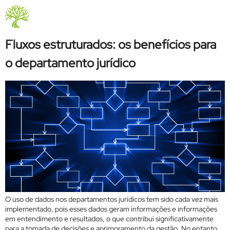
Tag:
Legalops
Quem Somos
Fluxos estruturados: os benefícios para
o departamento jurídico
O uso de dados nos departamentos jurídicos tem sido cada vez mais
implementado, pois esses dados geram informações e informações
em entendimento e resultados, o que contribui significativamente
para a tomada de decisões e aprimoramento da gestão. No entanto,