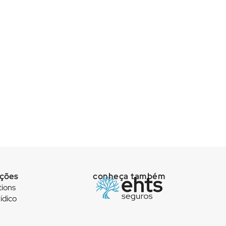
uções
conheça também
tions
ídico